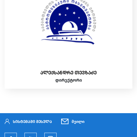
ალექსანდრე თევზაძე
ᲓᲘᲠᲔᲥᲢᲝᲠᲘ
სისტემაში შესვლა
მეილი